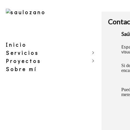
Contac
Saú
Inicio
Esp
vis
Servicios
Proyectos
Tu marca
Si d
Sobre mí
Historias de amor
verano vs invierno
enca
Eventos
Mi bestia y yo
Amigos peludos
Pued
mens