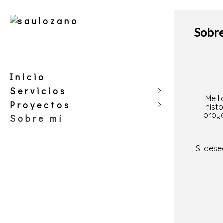
Sobr
Inicio
Servicios
Me l
Proyectos
Tu marca
hist
proye
Sobre mí
Historias de amor
verano vs invierno
Eventos
Mi bestia y yo
Amigos peludos
Si dese