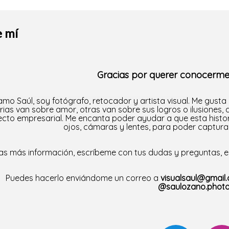
e mí
Gracias por querer conocerm
lamo Saúl, soy fotógrafo, retocador y artista visual.
M
e gusta 
orias van sobre amor, otras van sobre sus logros o ilusiones, 
cto empresarial. Me encanta poder ayudar a que esta histori
ojos, cámaras y lentes, para poder capturar 
as más información, escríbeme con tus dudas y preguntas, 
Puedes hacerlo enviándome un correo a
visualsaul@gmail
@saulozano.phot